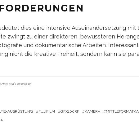
FORDERUNGEN
deutet dies eine intensive Auseinandersetzung mit 
te zwingt zu einer direkteren, bewussteren Herang
Fotografie und dokumentarische Arbeiten. Interessan
ng nicht die kreative Freiheit, sondern kann sie pa
edas
auf
Unsplash
FIE-AUSRÜSTUNG
FUJIFILM
GFX100RF
KAMERA
MITTLEFORMATK
RA