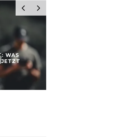
T: WAS
TAMRON OBJEKTIV-OFFEN
 JETZT
2026: STRATEGIE UND SO
ÜBERNAHME
FOTOGRAFIE NEWS