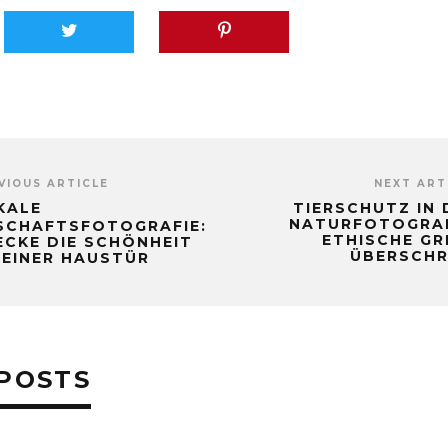
VIOUS ARTICLE
NEXT ART
KALE
TIERSCHUTZ IN 
NATURFOTOGRAF
SCHAFTSFOTOGRAFIE:
ETHISCHE GR
CKE DIE SCHÖNHEIT
ÜBERSCHR
DEINER HAUSTÜR
POSTS