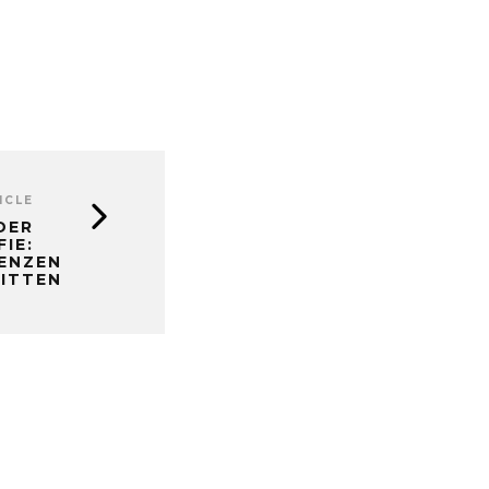
ICLE
DER
IE:
ENZEN
ITTEN