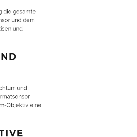
ng die gesamte
ensor und dem
zisen und
UND
eichtum und
ormatsensor
mm-Objektiv eine
TIVE