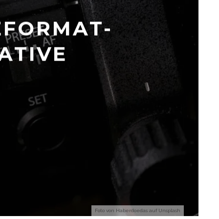
LEFORMAT-
ATIVE
?
Foto von
Haberdoedas
auf
Unsplash