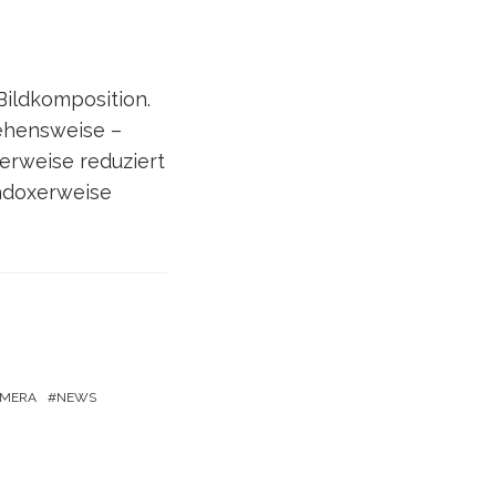
Bildkomposition.
ehensweise –
terweise reduziert
radoxerweise
AMERA
NEWS