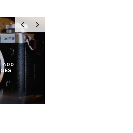
 400
OGES
FUJIFILM FINANZREPORT 2
REKORDGEWINNE TROTZ
HERAUSFORDERUNGEN
FOTOGRAFIE NEWS