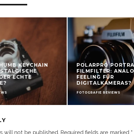
HUMB KEYCHAIN
POLARPRO PORTRA
OSTALGISCHE
FILMFILTER: ANAL
ODER ECHTE
FEELING FÜR
E?
DIGITALKAMERAS?
EWS
FOTOGRAFIE REVIEWS
LY
s will not be published.
Required fields are marked
*