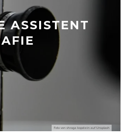
E ASSISTENT
AFIE
Foto von
shraga kopstein
auf
Unsplash