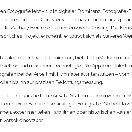
en Fotografie lebt – trotz digitaler Dominanz. Fotografie-
den einzigartigen Charakter von Filmaufnahmen, und genau 
elte Zachary Hou eine bemerkenswerte Lösung: Die Film
rsönliches Projekt erscheint, entpuppt sich als cleveres Wer
r digitale Technologien dominieren, bietet FilmMeter eine raf
Tradition und moderner Technologie. Die App kombiniert m
ografen bei der Arbeit mit Filmmaterial unterstützen – vom 
ollen bis hin zur präzisen Belichtungsmessung.
t ist der ganzheitliche Ansatz: Statt nur eine einzelne Fun
e komplexen Bedürfnisse analoger Fotografie. Ob bei klass
en, experimentellen Farbfilmen oder historischen Kame
iversell einsetzbar.