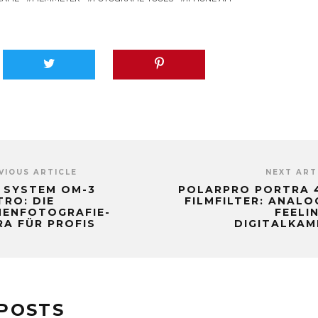
VIOUS ARTICLE
NEXT ART
 SYSTEM OM-3
POLARPRO PORTRA 
TRO: DIE
FILMFILTER: ANALO
NENFOTOGRAFIE-
FEELI
A FÜR PROFIS
DIGITALKAM
POSTS