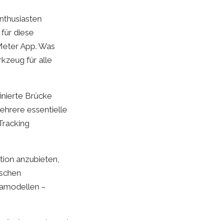
Enthusiasten
für diese
Meter App. Was
kzeug für alle
finierte Brücke
ehrere essentielle
Tracking
ktion anzubieten,
ischen
ramodellen –