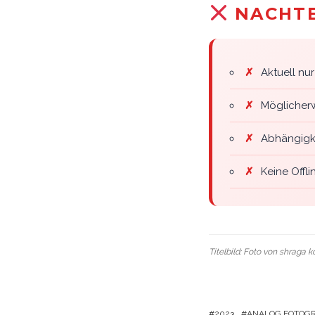
NACHTE
✗
Aktuell nu
✗
Möglicherw
✗
Abhängigk
✗
Keine Offl
Titelbild: Foto von
shraga k
2023
ANALOG FOTOGR