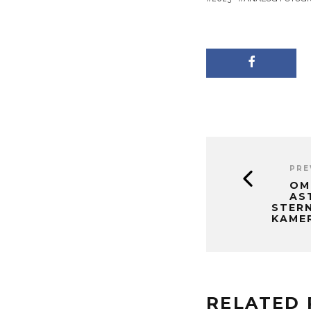
PRE
OM
AS
STER
KAMER
RELATED 