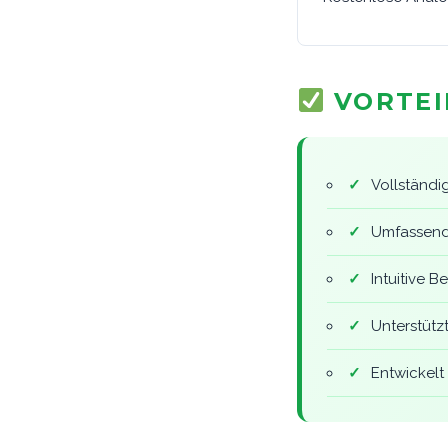
VORTEI
✓
Vollständi
✓
Umfassend
✓
Intuitive 
✓
Unterstütz
✓
Entwickelt