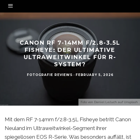
CANON RF 7-14MM F/2.8-3.5L
FISHEYE: DER ULTIMATIVE
ULTRAWEITWINKEL FÜR R-
SYSTEM?
FOTOGRAFIE REVIEWS
·
FEBRUARY 5, 2026
Foto von
Daniel Leżuch
auf
Unsplash
Mit dem RF 7-14mm f/2.8-3.5L Fisheye betritt Canon
Neuland im Ultraweitwinkel-Segment ihrer
spiegellosen EOS R-Serie. Was besonders auffällt, ist