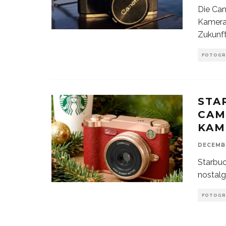
Die Can
Kamera 
Zukunft
FOTOGR
STA
CAM
KAM
DECEMBE
Starbuc
nostalg
FOTOGR