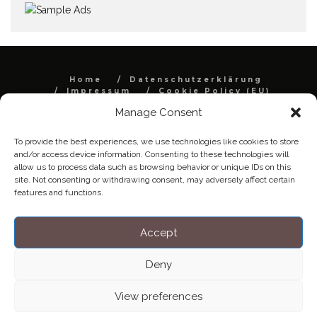
Home
Datenschutzerklärung
Impressum
Cookie Policy (EU)
Manage Consent
Copyright © Blendo 2026 . Vorarlberg,
Österreich
To provide the best experiences, we use technologies like cookies to store
and/or access device information. Consenting to these technologies will
allow us to process data such as browsing behavior or unique IDs on this
site. Not consenting or withdrawing consent, may adversely affect certain
features and functions.
Accept
Deny
View preferences