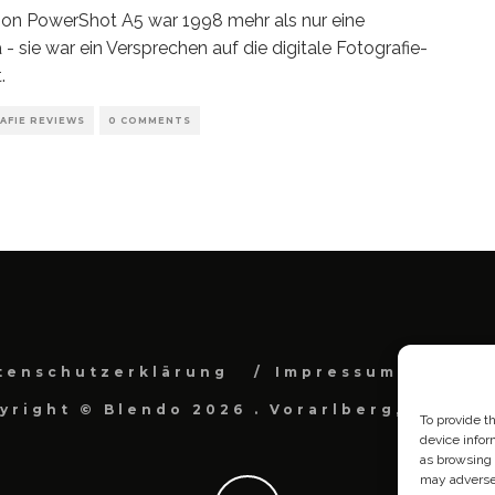
on PowerShot A5 war 1998 mehr als nur eine
- sie war ein Versprechen auf die digitale Fotografie-
.
AFIE REVIEWS
0 COMMENTS
tenschutzerklärung
Impressum
Cook
yright © Blendo 2026 . Vorarlberg, Österr
To provide t
device infor
as browsing 
may adversel