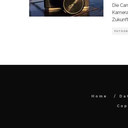
Die Can
Kamera 
Zukunft
FOTOGR
Home
Da
Cop