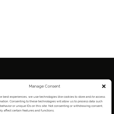
ie Policy (EU)
Manage Consent
eich
he best experiences, we use technologies like cookies to store and/or access
mation. Consenting to these technologies will allow us to process data such
behavior or unique IDs on this site. Not consenting or withdrawing consent,
y affect certain features and functions.