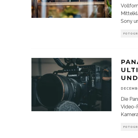
Vollfor
Mittelk
Sony un
FOTOGR
PAN
ULT
UND
DECEMBE
Die Pan
Video-P
Kamera
FOTOGR