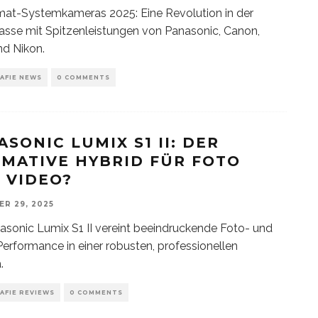
mat-Systemkameras 2025: Eine Revolution in der
lasse mit Spitzenleistungen von Panasonic, Canon,
d Nikon.
AFIE NEWS
0 COMMENTS
ASONIC LUMIX S1 II: DER
IMATIVE HYBRID FÜR FOTO
 VIDEO?
R 29, 2025
asonic Lumix S1 II vereint beeindruckende Foto- und
erformance in einer robusten, professionellen
.
AFIE REVIEWS
0 COMMENTS