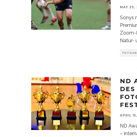
MAY 25,
Sonys 
Premium
Zoom-Me
Natur- 
FOTOGR
ND 
DES
FOT
FES
APRIL 15
ND Awar
– inter