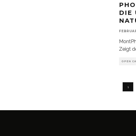
PHO
DIE
NAT
FEBRUAR
MontPho
Zeigt d
OPEN CA
1