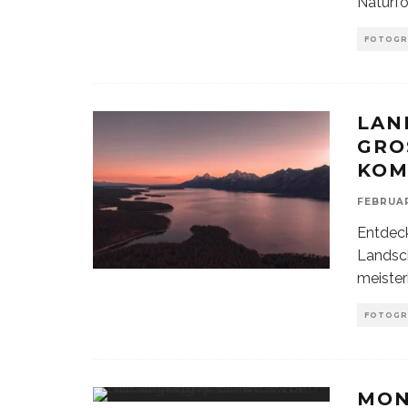
Naturfo
FOTOGR
LAN
GRO
OM
FEBRUAR
Entdeck
Landsch
meister
FOTOGR
MON