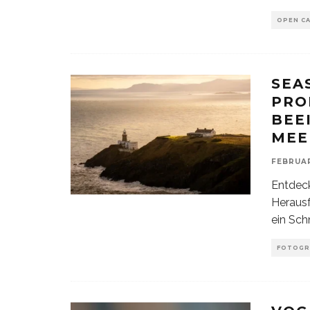
OPEN CA
SEA
PRO
BEE
MEE
FEBRUAR
Entdeck
Herausf
ein Sc
FOTOGR