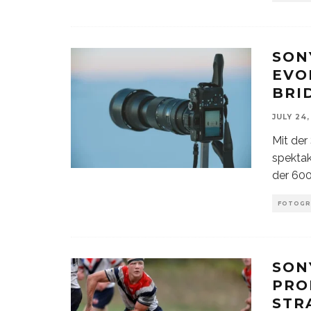
SONY
EVO
BRI
JULY 24,
Mit der
spekta
der 600
FOTOGR
SON
PRO
STR