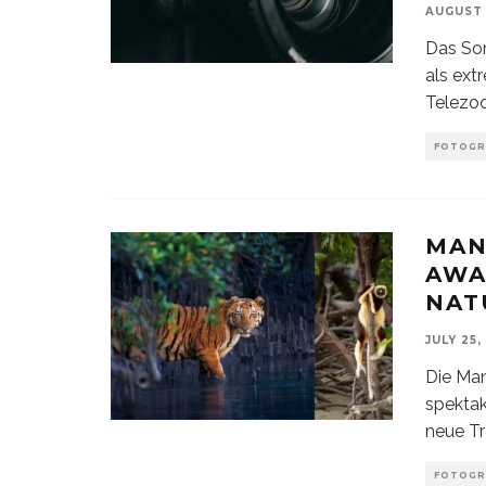
AUGUST 
Das So
als ext
Telezo
FOTOGR
MAN
AWA
NAT
JULY 25,
Die Ma
spektak
neue Tr
FOTOGR