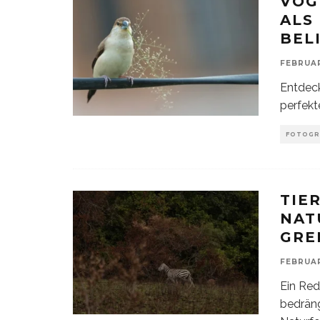
VOG
ALS
BEL
FEBRUAR
Entdeck
perfekt
FOTOGR
TIE
NAT
GRE
FEBRUAR
Ein Red
bedräng