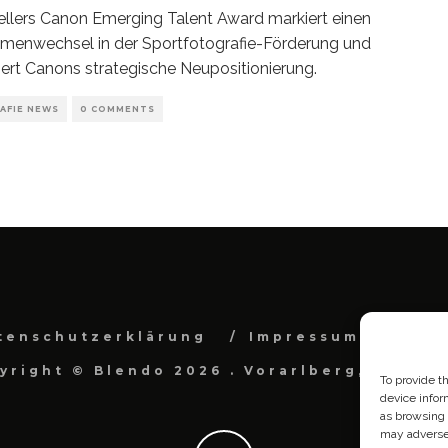
lers Canon Emerging Talent Award markiert einen
menwechsel in der Sportfotografie-Förderung und
siert Canons strategische Neupositionierung.
AFIE NEWS
0 COMMENTS
tenschutzerklärung
Impressum
Cook
yright © Blendo 2026 . Vorarlberg, Österr
To provide t
device infor
as browsing 
may adversel