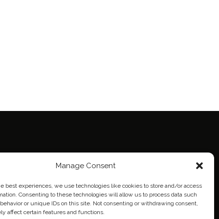
ie Policy (EU)
Manage Consent
eich
he best experiences, we use technologies like cookies to store and/or access
mation. Consenting to these technologies will allow us to process data such
behavior or unique IDs on this site. Not consenting or withdrawing consent,
y affect certain features and functions.