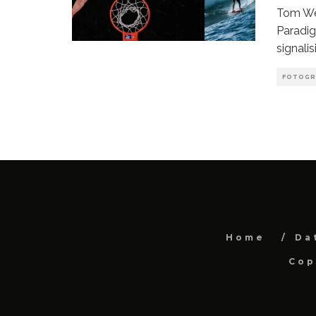
Tom Wel
Paradig
signali
FOTOGR
Home
Da
Cop