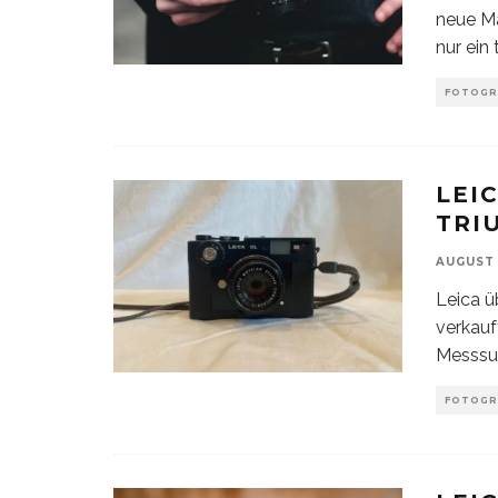
neue Ma
nur ein
FOTOGR
LEI
TRI
AUGUST 
Leica ü
verkauf
Messsuc
FOTOGR