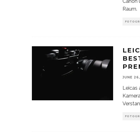
Canon u
Raum.
FOTOGR
LEIC
BES
PRE
JUNE 26
Leicas 
Kamera,
Verstan
FOTOGR