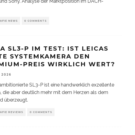
nd Sony. Analyse der Marktposition im DACH-
AFIE NEWS
0 COMMENTS
A SL3-P IM TEST: IST LEICAS
TE SYSTEMKAMERA DEN
MIUM-PREIS WIRKLICH WERT?
, 2026
ambitionierte SL3-P ist eine handwerklich exzellente
 die aber deutlich mehr mit dem Herzen als dem
d überzeugt.
AFIE REVIEWS
0 COMMENTS