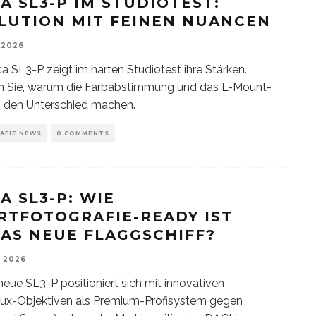
CA SL3-P IM STUDIOTEST:
LUTION MIT FEINEN NUANCEN
 2026
ca SL3-P zeigt im harten Studiotest ihre Stärken.
en Sie, warum die Farbabstimmung und das L-Mount-
 den Unterschied machen.
AFIE NEWS
0 COMMENTS
A SL3-P: WIE
RTFOTOGRAFIE-READY IST
CAS NEUE FLAGGSCHIFF?
, 2026
neue SL3-P positioniert sich mit innovativen
ux-Objektiven als Premium-Profisystem gegen