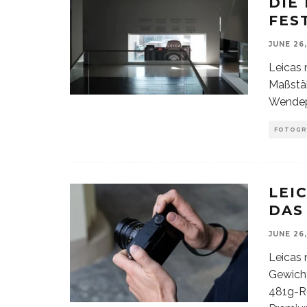
DIE
FES
JUNE 26
Leicas
Maßstäb
Wendep
FOTOGR
LEI
DAS
JUNE 26
Leicas 
Gewich
481g-R