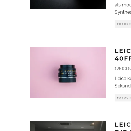
als mod
Synthes
FOTOGR
LEI
40F
JUNE 26
Leica k
Sekunde
FOTOGR
LEI