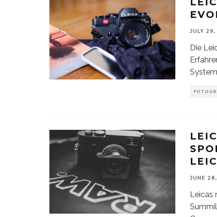
LEI
EVO
JULY 29,
Die Lei
Erfahr
System
FOTOGR
LEIC
SPO
LEI
JUNE 28
Leicas 
Summil