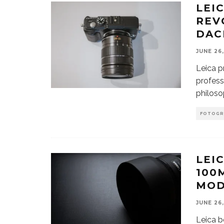
LEI
REV
DAC
JUNE 26
Leica p
profess
philoso
FOTOGR
LEI
100
MOD
JUNE 26
Leica 