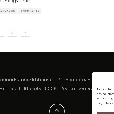
-Fotografie neu.
AFIE NEWS
0 COMMENTS
2
3
tenschutzerklärung
Impressum
Cook
yright © Blendo 2026 . Vorarlberg, Österr
To provide t
device infor
as browsing 
may adversel