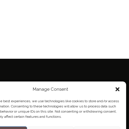
Manage Consent
ie Policy (EU)
eich
he best experiences, we use technologies like cookies to store and/or access
mation. Consenting to these technologies will allow us to process data such
behavior or unique IDs on this site. Not consenting or withdrawing consent,
y affect certain features and functions.