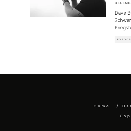
DECEMBE
Dave Bu
Schwerw
Kriegsf
FOTOGR
Home
Da
Cop