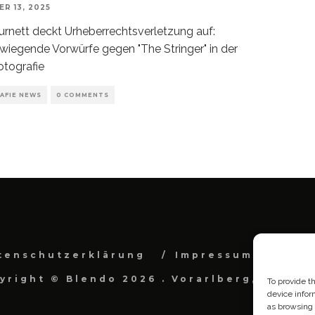
R 13, 2025
rnett deckt Urheberrechtsverletzung auf:
iegende Vorwürfe gegen "The Stringer" in der
otografie
AFIE NEWS
0 COMMENTS
tenschutzerklärung
Impressum
Cook
yright © Blendo 2026 . Vorarlberg, Österr
To provide t
device infor
as browsing 