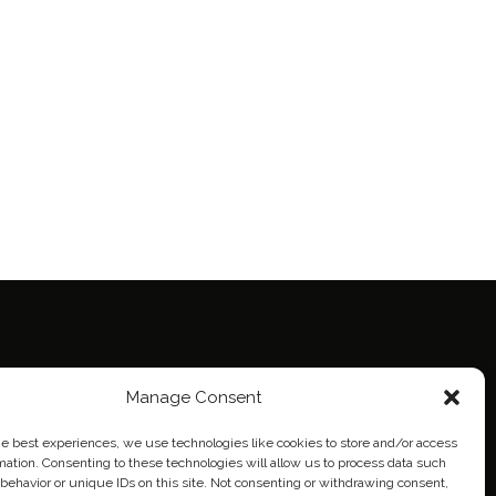
Manage Consent
ie Policy (EU)
eich
he best experiences, we use technologies like cookies to store and/or access
mation. Consenting to these technologies will allow us to process data such
behavior or unique IDs on this site. Not consenting or withdrawing consent,