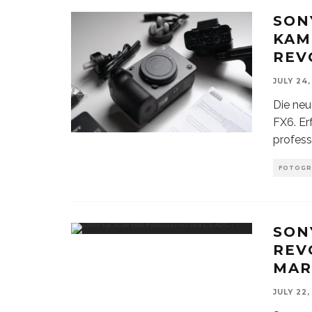
SON
KAM
REV
JULY 24,
Die neu
FX6. Er
profes
FOTOGR
SON
REV
MAR
JULY 22,