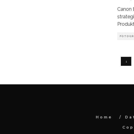
Canon E
strateg
Produk
FOTOGR
1
Home
Da
Cop