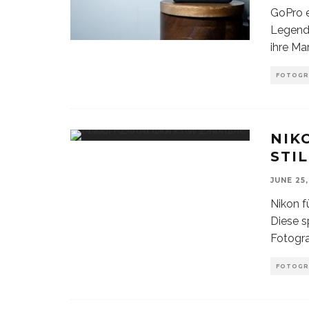
GoPro 
Legende
ihre Ma
FOTOGR
NIK
STI
JUNE 25
Nikon f
Diese sp
Fotogra
FOTOGR