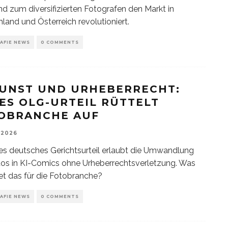
nd zum diversifizierten Fotografen den Markt in
land und Österreich revolutioniert.
AFIE NEWS
0 COMMENTS
KUNST UND URHEBERRECHT:
ES OLG-URTEIL RÜTTELT
OBRANCHE AUF
 2026
es deutsches Gerichtsurteil erlaubt die Umwandlung
os in KI-Comics ohne Urheberrechtsverletzung. Was
t das für die Fotobranche?
AFIE NEWS
0 COMMENTS