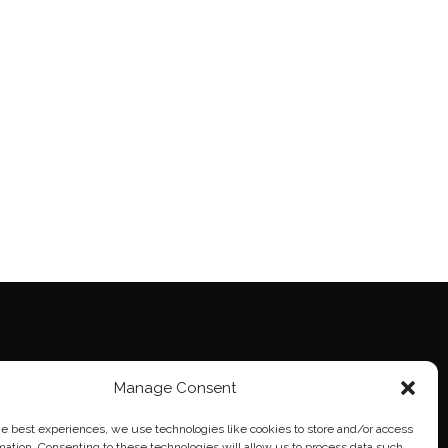
Manage Consent
ie Policy (EU)
eich
he best experiences, we use technologies like cookies to store and/or access
mation. Consenting to these technologies will allow us to process data such