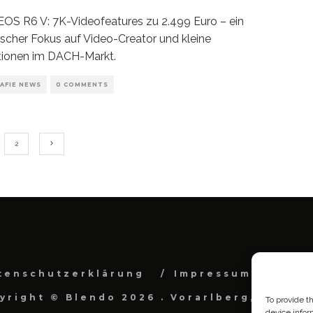
OS R6 V: 7K-Videofeatures zu 2.499 Euro – ein
ischer Fokus auf Video-Creator und kleine
tionen im DACH-Markt.
AFIE NEWS
0 COMMENTS
2
tenschutzerklärung
Impressum
Cook
yright © Blendo 2026 . Vorarlberg, Österr
To provide t
device infor