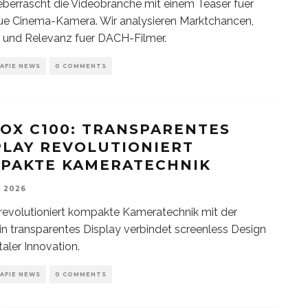
berrascht die Videobranche mit einem Teaser fuer
ue Cinema-Kamera. Wir analysieren Marktchancen,
 und Relevanz fuer DACH-Filmer.
AFIE NEWS
0 COMMENTS
OX C100: TRANSPARENTES
PLAY REVOLUTIONIERT
PAKTE KAMERATECHNIK
, 2026
evolutioniert kompakte Kameratechnik mit der
in transparentes Display verbindet screenless Design
taler Innovation.
AFIE NEWS
0 COMMENTS