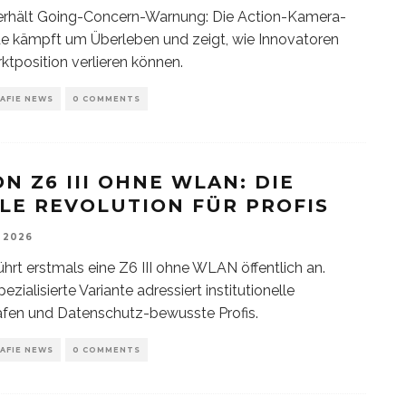
erhält Going-Concern-Warnung: Die Action-Kamera-
 kämpft um Überleben und zeigt, wie Innovatoren
rktposition verlieren können.
AFIE NEWS
0 COMMENTS
ON Z6 III OHNE WLAN: DIE
LLE REVOLUTION FÜR PROFIS
, 2026
ührt erstmals eine Z6 III ohne WLAN öffentlich an.
ezialisierte Variante adressiert institutionelle
fen und Datenschutz-bewusste Profis.
AFIE NEWS
0 COMMENTS