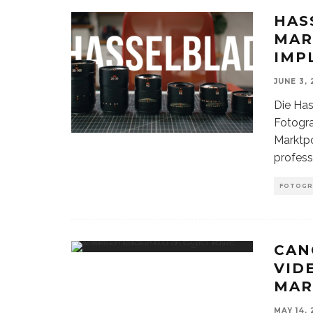
HAS
MAR
IMP
JUNE 3,
Die Has
Fotogra
Marktpo
profes
FOTOGR
CAN
VID
MAR
MAY 14,