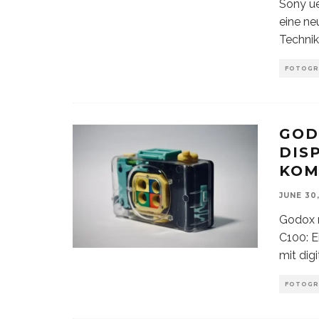
Sony ue
eine ne
Technik
FOTOGR
GOD
DIS
KOM
JUNE 30
Godox r
C100: E
mit digi
FOTOGR