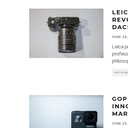
LEI
REV
DAC
JUNE 26
Leica p
profess
philoso
FOTOGR
GOP
INN
MAR
JUNE 25