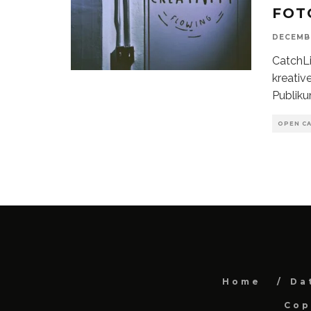
FOT
DECEMBE
CatchLi
kreativ
Publik
OPEN CA
Home
Da
Cop