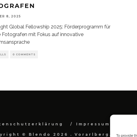
OGRAFEN
R 8, 2025
ght Global Fellowship 2025: Förderprogramm für
e Fotografen mit Fokus auf innovative
umsansprache
LLS
0 COMMENTS
tenschutzerklärung
Impressum
Cook
yright © Blendo 2026 . Vorarlberg, Österr
To provide t