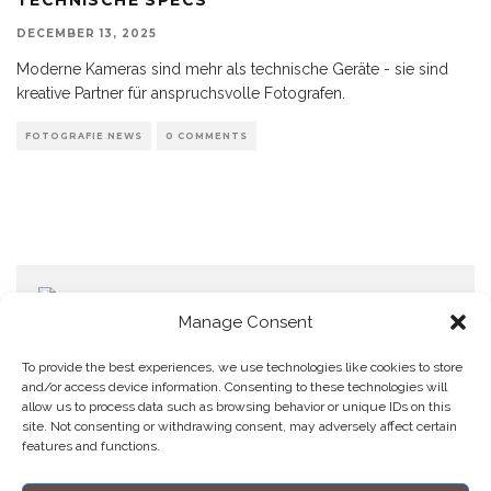
DECEMBER 13, 2025
Moderne Kameras sind mehr als technische Geräte - sie sind
kreative Partner für anspruchsvolle Fotografen.
FOTOGRAFIE NEWS
0 COMMENTS
Manage Consent
To provide the best experiences, we use technologies like cookies to store
and/or access device information. Consenting to these technologies will
allow us to process data such as browsing behavior or unique IDs on this
Home
Datenschutzerklärung
Impressum
Cookie Policy (EU)
site. Not consenting or withdrawing consent, may adversely affect certain
features and functions.
Copyright © Blendo 2026 . Vorarlberg,
Österreich