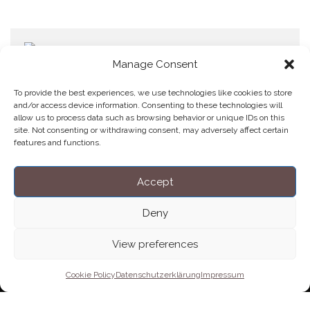
Manage Consent
To provide the best experiences, we use technologies like cookies to store
and/or access device information. Consenting to these technologies will
allow us to process data such as browsing behavior or unique IDs on this
Home
Datenschutzerklärung
Impressum
Cookie Policy (EU)
site. Not consenting or withdrawing consent, may adversely affect certain
features and functions.
Copyright © Blendo 2026 . Vorarlberg,
Österreich
Accept
Deny
View preferences
Cookie Policy
Datenschutzerklärung
Impressum