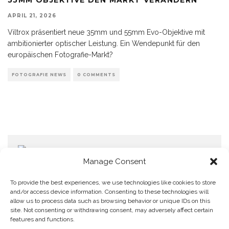
APRIL 21, 2026
Viltrox präsentiert neue 35mm und 55mm Evo-Objektive mit
ambitionierter optischer Leistung. Ein Wendepunkt für den
europäischen Fotografie-Markt?
FOTOGRAFIE NEWS
0 COMMENTS
Manage Consent
To provide the best experiences, we use technologies like cookies to store
and/or access device information. Consenting to these technologies will
allow us to process data such as browsing behavior or unique IDs on this
Home
Datenschutzerklärung
Impressum
Cookie Policy (EU)
site. Not consenting or withdrawing consent, may adversely affect certain
features and functions.
Copyright © Blendo 2026 . Vorarlberg,