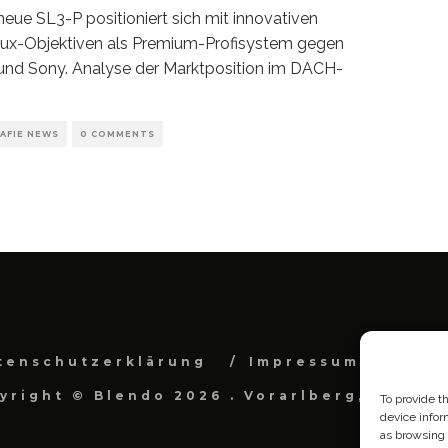
neue SL3-P positioniert sich mit innovativen
ux-Objektiven als Premium-Profisystem gegen
nd Sony. Analyse der Marktposition im DACH-
AFIE NEWS
0 COMMENTS
tenschutzerklärung
Impressum
Cook
yright © Blendo 2026 . Vorarlberg, Österr
To provide t
device infor
as browsing 