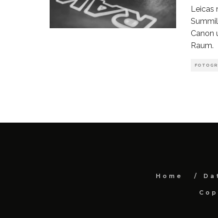
Leicas 
Summil
Canon u
Raum.
FOTOGR
Home
Da
Cop