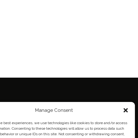
Manage Consent
ie Policy (EU)
eich
he best experiences, we use technologies like cookies to store and/or access
mation. Consenting to these technologies will allow us to process data such
behavior or unique IDs on this site. Not consenting or withdrawing consent,